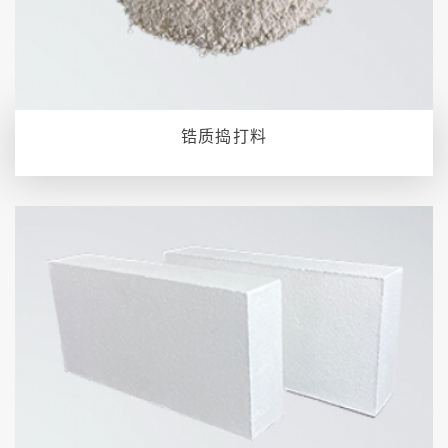
锆质捣打料