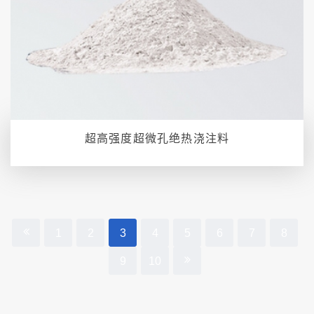
超高强度超微孔绝热浇注料
1
2
3
4
5
6
7
8
9
10