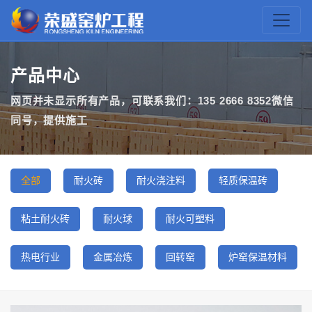
产品中心
网页并未显示所有产品，可联系我们：135 2666 8352微信
同号，提供施工
全部
耐火砖
耐火浇注料
轻质保温砖
粘土耐火砖
耐火球
耐火可塑料
热电行业
金属冶炼
回转窑
炉窑保温材料