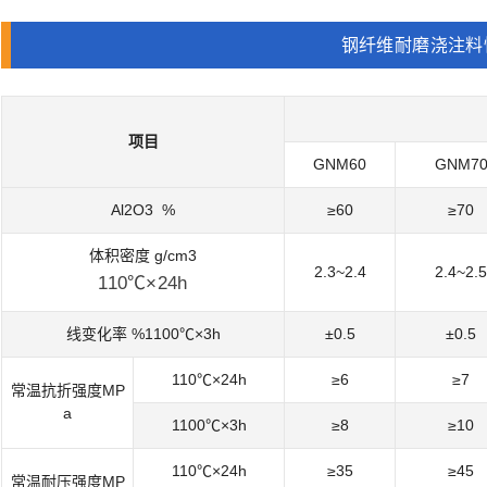
钢纤维耐磨浇注料
项目
GNM60
GNM7
Al2O3 %
≥60
≥70
体积密度 g/cm3
2.3~2.4
2.4~2.5
110℃×24h
线变化率 %1100℃×3h
±0.5
±0.5
110℃×24h
≥6
≥7
常温抗折强度MP
a
1100℃×3h
≥8
≥10
110℃×24h
≥35
≥45
常温耐压强度MP