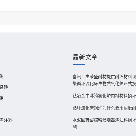
最新
文章
砖
喜讯！由荣盛耐材提供耐火材料
集循环流化床生物质气化炉正式
温砖
钛冶金中沸腾氯化炉内衬材料损
砖
循环流化床锅炉为什么要用耐磨
浇注料
水泥回转窑煤粉燃烧器浇注料损
施