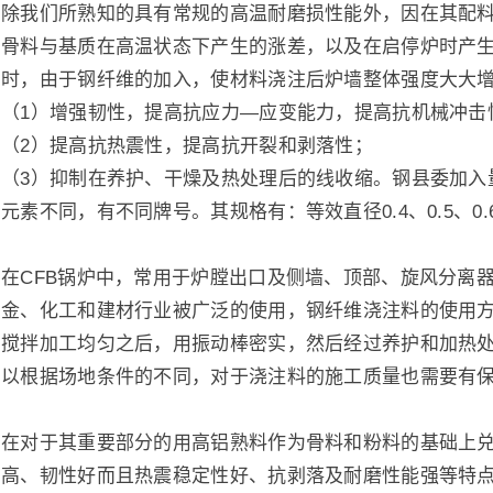
除我们所熟知的具有常规的高温耐磨损性能外，因在其配
骨料与基质在高温状态下产生的涨差，以及在启停炉时产
时，由于钢纤维的加入，使材料浇注后炉墙整体强度大大
（1）增强韧性，提高抗应力—应变能力，提高抗机械冲击
（2）提高抗热震性，提高抗开裂和剥落性；
（3）抑制在养护、干燥及热处理后的线收缩。钢县委加入量一
元素不同，有不同牌号。其规格有：等效直径0.4、0.5、0.6
在CFB锅炉中，常用于炉膛出口及侧墙、顶部、旋风分离
金、化工和建材行业被广泛的使用，钢纤维浇注料的使用
搅拌加工均匀之后，用振动棒密实，然后经过养护和加热
以根据场地条件的不同，对于浇注料的施工质量也需要有
在对于其重要部分的用高铝熟料作为骨料和粉料的基础上
高、韧性好而且热震稳定性好、抗剥落及耐磨性能强等特