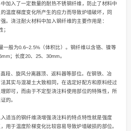
料中加入了一定数量的耐热不锈钢纤维，防止了材料中
生的温度梯度变化所产生的应力而导致炉墙破坏，同
增强。浇注耐火材料中加入钢纤维的主要作用是：
性；
般为0.6~2.5%（体积比）。钢纤维以含铬、镍等
mm；长度20、25、30mm。
器直段、旋风分离器顶、返料器等部位。在钢铁、冶
方法其实与混凝土大致相同，在选定好配方和原料经过
处理即可，而由于不定型浇注料使用部位的特殊性，所
保证的。
兑入适当的钢纤维浇增强浇注料的特点特性就是强度
点，用于温度阶梯变化比较容易导致炉墙破损的部位。