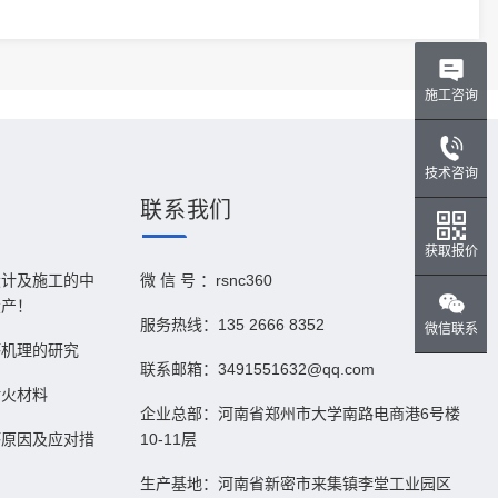
施工咨询
技术咨询
联系
我们
获取报价
设计及施工的中
微 信 号 ：rsnc360
投产！
服务热线：135 2666 8352
微信联系
坏机理的研究
联系邮箱：3491551632@qq.com
耐火材料
企业总部：河南省郑州市大学南路电商港6号楼
坏原因及应对措
10-11层
生产基地：河南省新密市来集镇李堂工业园区