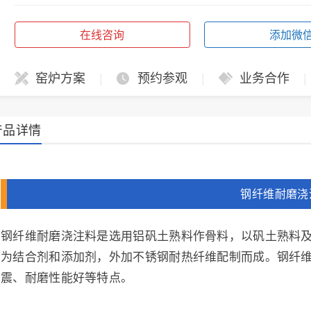
在线咨询
添加微
窑炉方案
|
预约参观
|
业务合作
|
产品详情
钢纤维耐磨浇
钢纤维耐磨浇注料是选用铝矾土熟料作骨料，以矾土熟料
为结合剂和添加剂，外加不锈钢耐热纤维配制而成。钢纤
震、耐磨性能好等特点。