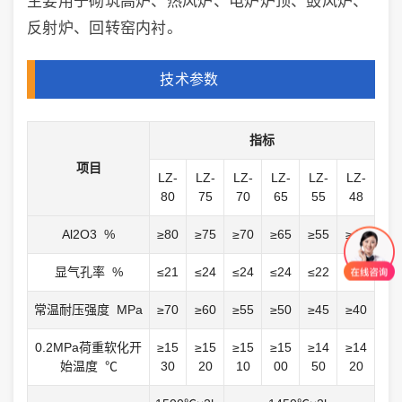
主要用于砌筑高炉、热风炉、电炉炉顶、鼓风炉、
反射炉、回转窑内衬。
技术参数
指标
项目
LZ-
LZ-
LZ-
LZ-
LZ-
LZ-
80
75
70
65
55
48
Al2O3 %
≥80
≥75
≥70
≥65
≥55
≥48
显气孔率 %
≤21
≤24
≤24
≤24
≤22
≤22
常温耐压强度 MPa
≥70
≥60
≥55
≥50
≥45
≥40
0.2MPa荷重软化开
≥15
≥15
≥15
≥15
≥14
≥14
始温度 ℃
30
20
10
00
50
20