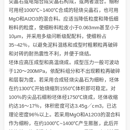
尖晶石或电熔合成尖晶石构成，或两者混合。细粉
可用经1000℃~1400℃合成的轻烧尖晶石，也可用
MgO和Al2O3的混合料。应适当降低粒度和降低细
粉料的粒度，使细粉料粒皮小于0.063mm甚至小于
10μm，并采用多级问断级配配料，使细粉占
35~42％，以避免泥料混练和成型时粗颗粒再破碎
和对砖的耐热震性不利，并便于烧结。
坯体应高压成型和高温烧成。成型压力一般可波动
于120～200MPa，依配料组分和不出现颗粒再破碎
和层裂为度。若采用合成轻烧尖晶石为细粉，坯体
在约1300℃开始烧缩到1550℃体积即可稳定。对
100％的尖品石细粉坯体经1750℃烧成，坯体收缩
约达16～17％，体积密度可达3.45g／cm3，已达
理论密度96％以上。若采用MgO和A12O3的混合料
作为细粉，在约1000℃~1400℃产生膨胀，此后开