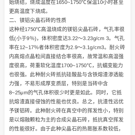
始烧结，烧成温度在1650~1750℃保温10小时甚至
更高温度下烧成。
二、镁铝尖晶石砖的性质
这种经1750℃高温烧成的镁铝尖晶石砖，气孔率很
低(小于9％)，体积密度达3.22～3.23g/cm 3。气孔
率在12~17％者体积密度为2.9～3.1g/cm3。耐火砖
内高熔点晶粒间直接结合率很高，故常温和高温强
度很高，荷重软化温度1700~1750℃，抗蠕变能力
也很强。此种耐火砖抵抗硅酸盐与含铁熔渣渗透能
力强，不易形成厚变质层，特别是当砖中含
8~25μm的气孔体积很少时更是如此。同时，它抵
抗熔渣直接侵蚀的性能也优良。总之，抗渣性远优
予镁铝砖。此种耐火砖在真空中的挥发性小，特别
是以熔融颗粒为主的合成尖晶石砖，抵抗真空挥发
的性能很好。由于此种尖晶石的热膨胀系数较低，