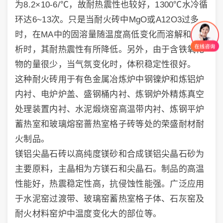
为8.2×10-6/℃，故耐热震性也较好，1300℃水冷循
环达6~13次。只是当耐火砖中MgO或A12O3过多
时，在MA中的固溶量随温度高低变化而溶解和沉
析时，其耐热震性有所降低。另外，由于含铁氧化
物的量很少，当气氛变化时，体积稳定性很好。
这种耐火砖用于有色金属冶炼炉中钢镍炉和炼铝炉
内衬、电炉炉盖、盛钢桶内衬、炼钢炉外精炼真空
处理装置内衬、水泥煅烧窑高温带内衬、炼钢平炉
蓄热室和玻璃熔窑蔷热室格子砖等处的荣盛耐材耐
火制品。
镁铝尖晶石砖以高纯度镁砂和合成镁铝尖晶石砂为
主要原料，主晶相为方镁石和尖晶石。制品的高温
性能好，热震稳定性高，抗侵蚀性能强。广泛应用
于水泥窑过渡带、玻璃窑蓄热室格子体、石灰窑及
耐火材料窑炉中温度变化大的部位等。