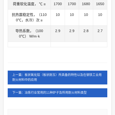
荷重软化温度， ℃ ≥
1700
1700
1680
1650
抗热震稳定性，（110
10
10
10
10
0℃，水冷）次 ≥
导热系数，（100
2.9
2.9
2.8
2.7
0℃） W/m·k
上一篇：板状氧化铝（板状刚玉）所具备的特性以及在钢铁工业用
耐火材料中的应用
下一篇：冶炼行业常用的11种炉子及所用耐火材料类型