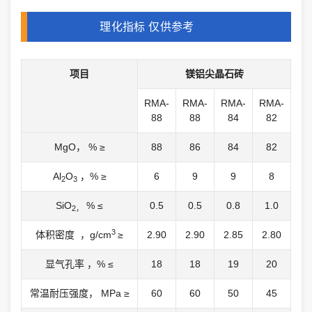
理化指标 仅供参考
项目
镁铝尖晶石砖
RMA-
RMA-
RMA-
RMA-
88
88
84
82
MgO， % ≥
88
86
84
82
Al
O
，% ≥
6
9
9
8
2
3
SiO
% ≤
0.5
0.5
0.8
1.0
2，
3
体积密度 ，g/cm
≥
2.90
2.90
2.85
2.80
显气孔率 ，% ≤
18
18
19
20
常温耐压强度， MPa ≥
60
60
50
45