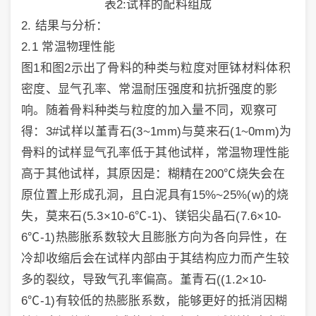
表2:试样的配料组成
2. 结果与分析：
2.1 常温物理性能
图1和图2示出了骨料的种类与粒度对匣钵材料体积
密度、显气孔率、常温耐压强度和抗折强度的影
响。随着骨料种类与粒度的加入量不同，观察可
得：3#试样以堇青石(3~1mm)与莫来石(1~0mm)为
骨料的试样显气孔率低于其他试样，常温物理性能
高于其他试样，其原因是：糊精在200℃烧失会在
原位置上形成孔洞，且白泥具有15%~25%(w)的烧
失，莫来石(5.3×10-6℃-1)、镁铝尖晶石(7.6×10-
6℃-1)热膨胀系数较大且膨胀方向为各向异性，在
冷却收缩后会在试样内部由于其结构应力而产生较
多的裂纹，导致气孔率偏高。堇青石((1.2×10-
6℃-1)有较低的热膨胀系数，能够更好的抵消因糊