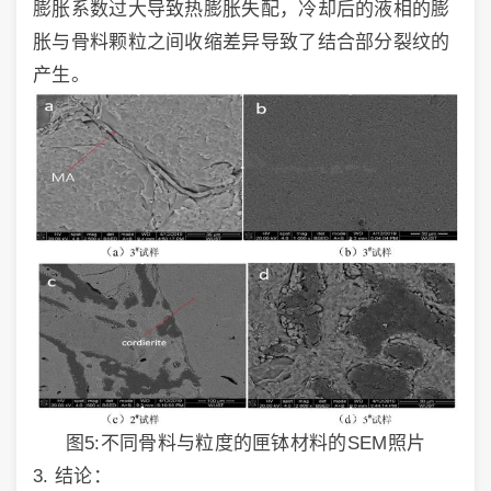
膨胀系数过大导致热膨胀失配，冷却后的液相的膨
胀与骨料颗粒之间收缩差异导致了结合部分裂纹的
产生。
图5:不同骨料与粒度的匣钵材料的SEM照片
3. 结论：