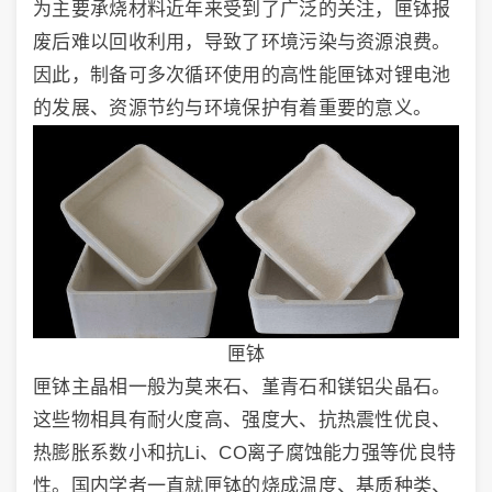
为主要承烧材料近年来受到了广泛的关注，匣钵报
废后难以回收利用，导致了环境污染与资源浪费。
因此，制备可多次循环使用的高性能匣钵对锂电池
的发展、资源节约与环境保护有着重要的意义。
匣钵
匣钵主晶相一般为莫来石、堇青石和镁铝尖晶石。
这些物相具有耐火度高、强度大、抗热震性优良、
热膨胀系数小和抗Li、CO离子腐蚀能力强等优良特
性。国内学者一直就匣钵的烧成温度、基质种类、