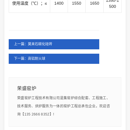
1350-1
使用温度（℃）；≤
1400
1550
1650
500
上一篇：莫来石碳化硅砖
下一篇：高铝耐火球
荣盛窑炉
荣盛窑炉工程技术有限公司是集窑炉综合配套、工程施工、
技术服务、烘炉服务为一体的窑炉工程总承包企业。欢迎咨
询【135 2666 8352】!