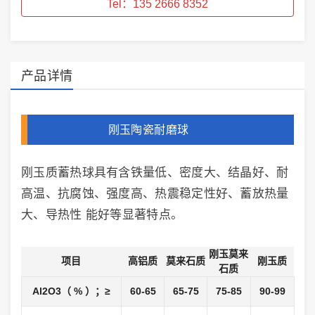
Tel：135 2666 8352
产品详情
刚玉陶瓷耐磨球
刚玉质蓄热球具有含铁量低、密度大、结晶好、耐
高温、抗腐蚀、强度高、热震稳定性好、蓄放热量
大、导热性 能好等显著特点。
刚玉莫来
项目
高铝质
莫来石质
刚玉质
石质
Al2O3（ % ）；≥
60-65
65-75
75-85
90-99