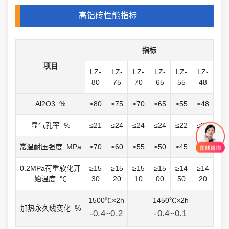
高铝砖性能指标
指标
项目
LZ-
LZ-
LZ-
LZ-
LZ-
LZ-
80
75
70
65
55
48
Al2O3 %
≥80
≥75
≥70
≥65
≥55
≥48
显气孔率 %
≤21
≤24
≤24
≤24
≤22
≤22
常温耐压强度 MPa
≥70
≥60
≥55
≥50
≥45
≥40
0.2MPa荷重软化开
≥15
≥15
≥15
≥15
≥14
≥14
始温度 ℃
30
20
10
00
50
20
1500℃×2h
1450℃×2h
加热永久线变化 %
-0.4~0.2
-0.4~0.1